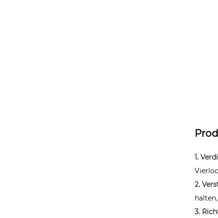
Prod
1. Verd
Vierlo
2. Vers
halten
3. Ric