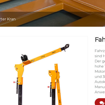
ter Kran
Fah
Fahrz
sind 
Der g
hohe 
Motors
und 3
Autok
Manufa
Anwe