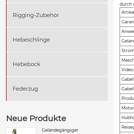
durch 
Artike
Rigging-Zubehör
Garan
Anwe
Hebeschlinge
Gelän
Strom
Masch
Hebebock
Video
Gabel
Federzug
Gabel
Produ
Motor
Neue Produkte
Hubh
Reise
Geländegängiger