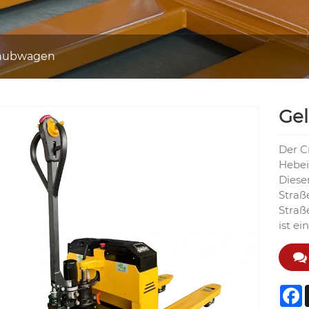
lhubwagen
Gel
Der C
Hebei
Diese
Straß
Straß
ist e
F