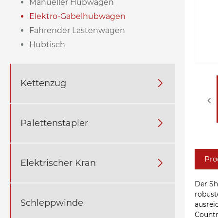
Manueller Hubwagen
Elektro-Gabelhubwagen
Fahrender Lastenwagen
Hubtisch
Kettenzug

Palettenstapler

Pro
Elektrischer Kran

Der Sh
robust
Schleppwinde
ausrei
Countr