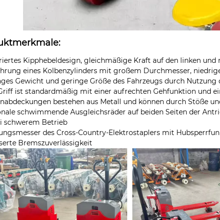
uktmerkmale:
griertes Kipphebeldesign, gleichmäßige Kraft auf den linken und
ührung eines Kolbenzylinders mit großem Durchmesser, niedrige
nges Gewicht und geringe Größe des Fahrzeugs durch Nutzung 
Griff ist standardmäßig mit einer aufrechten Gehfunktion und 
nabdeckungen bestehen aus Metall und können durch Stöße und 
onale schwimmende Ausgleichsräder auf beiden Seiten der Antrie
i schwerem Betrieb
tungsmesser des Cross-Country-Elektrostaplers mit Hubsperrf
serte Bremszuverlässigkeit