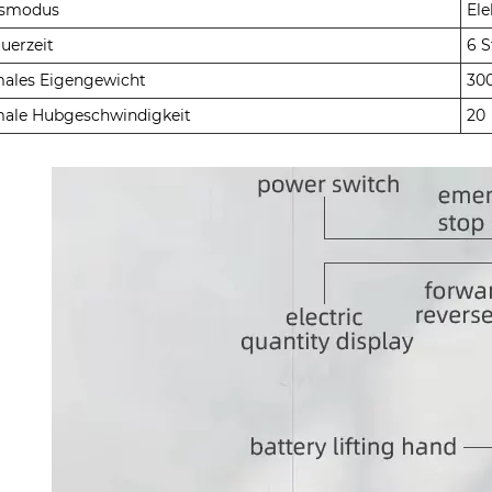
smodus
El
uerzeit
6 
ales Eigengewicht
30
ale Hubgeschwindigkeit
20