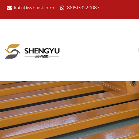
kate@syhoist.com
8615133220087