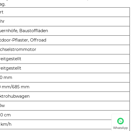
ag.
rt
ahr
ernhöfe, Baustoffläden
door-Pflaster, Offroad
chselstrommotor
eitgestellt
eitgestellt
00 mm
0 mm/685 mm
ektrohubwagen
0w
20 cm
5 km/h
WhatsApp