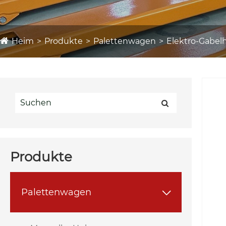
Heim
Produkte
Palettenwagen
Elektro-Gabe
Produkte
Palettenwagen
