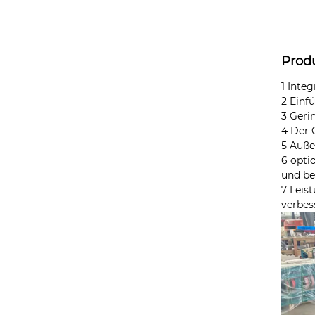
Prod
1 Inte
2 Einf
3 Geri
4 Der 
5 Auße
6 opti
und be
7 Leis
verbes