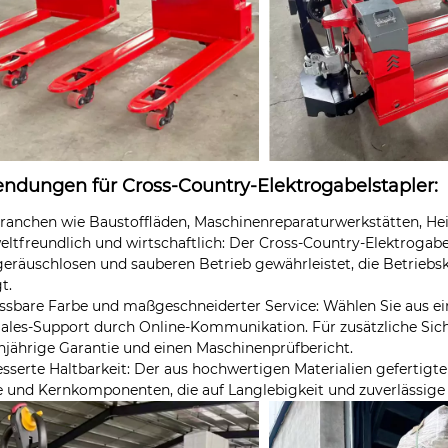
ndungen für Cross-Country-Elektrogabelstapler:
Branchen wie Baustoffläden, Maschinenreparaturwerkstätten, He
ltfreundlich und wirtschaftlich: Der Cross-Country-Elektrogabel
geräuschlosen und sauberen Betrieb gewährleistet, die Betrieb
t.
ssbare Farbe und maßgeschneiderter Service: Wählen Sie aus ei
Sales-Support durch Online-Kommunikation. Für zusätzliche Sich
injährige Garantie und einen Maschinenprüfbericht.
esserte Haltbarkeit: Der aus hochwertigen Materialien gefertigt
und Kernkomponenten, die auf Langlebigkeit und zuverlässige 