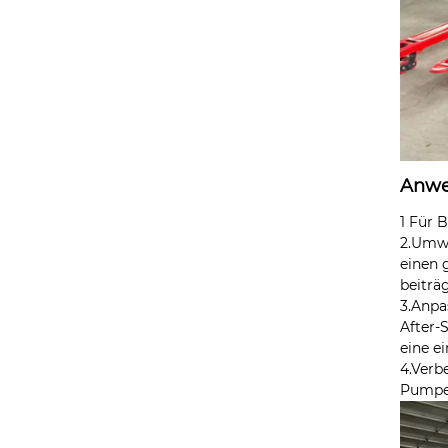
Anwe
1 Für 
2.Umwe
einen 
beiträg
3.Anpa
After-
eine e
4.Verb
Pumpe 