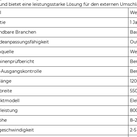
und bietet eine leistungsstarke Lösung für den externen Umschl
l
We
tie
1 J
ndbare Branchen
Bau
deanpassungsfähigkeit
Out
quelle
We
inenprüfbericht
Ber
-Ausgangskontrolle
Ber
länge
12
breite
55
ktmodell
El
leistung
80
öhe
8–
geschwindigkeit
2-