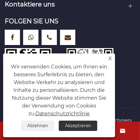
Kontaktiere uns
FOLGEN SIE UNS
X
Wir verwenden Cookies, um Ihnen ein
besseres Surferlebnis zu bieten, den
Website-Verkehr zu analysieren und
Inhalte zu personalisieren. Durch die
Nutzung dieser Website stimmen Sie
der Verwendung von Cookies
zu.
Datenschutzrichtlinie
Copyright © 2025 Hebei Shengyu Hoisting Machinery
Ablehnen
Akzeptieren
Manufacturing Co., Ltd. Alle Rechte vorbehalten.




Links
Sitemap
RSS
XML
Datenschutzrichtlinie