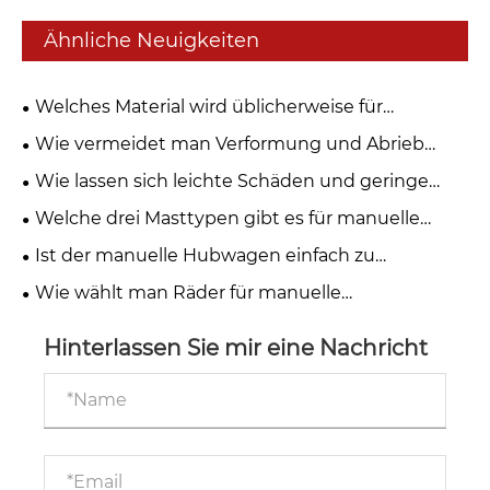
Ähnliche Neuigkeiten
Welches Material wird üblicherweise für
manuelle hydraulische Stapler verwendet?
Wie vermeidet man Verformung und Abrieb
beim Rollenhandling? Der neue Trolley mit
Wie lassen sich leichte Schäden und geringe
gebogener Gabel sticht heraus
Effizienz beim Umschlag von Rollengütern
Welche drei Masttypen gibt es für manuelle
beheben? Dieser manuelle Hubwagen löst
hydraulische Stapler?
Ist der manuelle Hubwagen einfach zu
Branchenschwierigkeiten
bedienen?
Wie wählt man Räder für manuelle
Palettenhubwagen aus, die auf holprigen Straßen
eingesetzt werden?
Hinterlassen Sie mir eine Nachricht